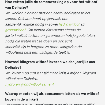
Hoe zetten jullie de samenwerking op voor het witloof
van Delhaize?
We werken hiervoor met een aantal dedicated telers
samen. Delhaize heeft op jaarbasis een
aanzienlijk volume nodig in zowel
hydro witloof
als
grondwitloof
. Om binnen dat volume steeds de
juiste kwaliteit te kunnen garanderen heb je goeie telers
nodig die weten wat ze doen en ook echt
specialist zijn in hetgeen ze doen, aangezien de
witloofteelt best een uitdagende teelt is.
Hoeveel kilogram witloof leveren we dan jaarlijks aan
Delhaize?
We leveren op een jaar tijd maar liefst 4 miljoen kilogram
witloof aan Delhaize,
hydro en grondwitloof samen!
Waarop moeten wij als consument letten als we witloof
kopen in de winkel?
Wanneer je bulk witloof koopt in de winkel moet je altijd